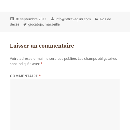
Publié
Auteur
Catégories
30 septembre 2011
info@pftravaglini.com
Avis de
le
Mots-
décés
giocatojo
,
marseille
clés
Laisser un commentaire
Votre adresse e-mail ne sera pas publiée.
Les champs obligatoires
sont indiqués avec
*
COMMENTAIRE
*