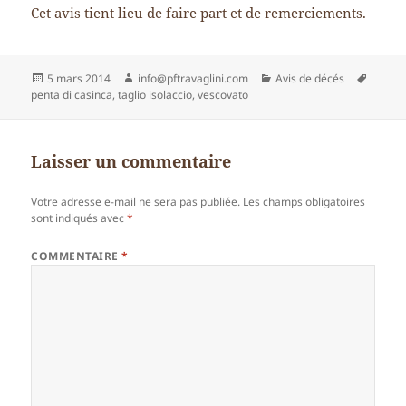
Cet avis tient lieu de faire part et de remerciements.
Publié
Auteur
Catégories
Mots-
5 mars 2014
info@pftravaglini.com
Avis de décés
le
clés
penta di casinca
,
taglio isolaccio
,
vescovato
Laisser un commentaire
Votre adresse e-mail ne sera pas publiée.
Les champs obligatoires
sont indiqués avec
*
COMMENTAIRE
*