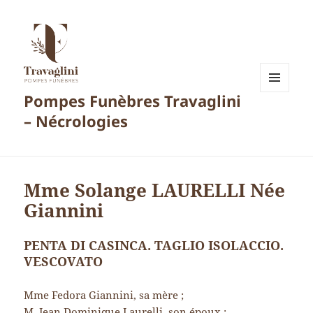
Pompes Funèbres Travaglini
MENU
ET
– Nécrologies
WIDGETS
Mme Solange LAURELLI Née
Giannini
PENTA DI CASINCA. TAGLIO ISOLACCIO.
VESCOVATO
Mme Fedora Giannini, sa mère ;
M. Jean Dominique Laurelli, son époux ;