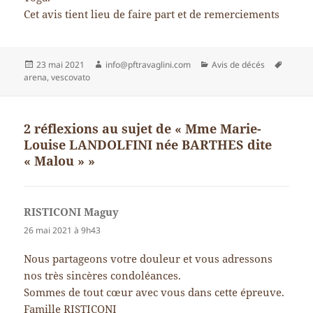
Cet avis tient lieu de faire part et de remerciements
Publié
Auteur
Catégories
Mots-
23 mai 2021
info@pftravaglini.com
Avis de décés
le
clés
arena
,
vescovato
2 réflexions au sujet de « Mme Marie-
Louise LANDOLFINI née BARTHES dite
« Malou » »
RISTICONI Maguy
dit :
26 mai 2021 à 9h43
Nous partageons votre douleur et vous adressons
nos très sincères condoléances.
Sommes de tout cœur avec vous dans cette épreuve.
Famille RISTICONI