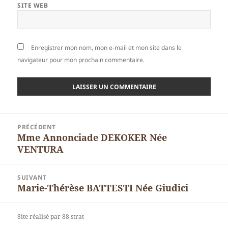
SITE WEB
Enregistrer mon nom, mon e-mail et mon site dans le
navigateur pour mon prochain commentaire.
Navigation
PRÉCÉDENT
de
Mme Annonciade DEKOKER Née
Article
l’article
VENTURA
précédent :
SUIVANT
Marie-Thérèse BATTESTI Née Giudici
Article
suivant :
Site réalisé par 88 strat