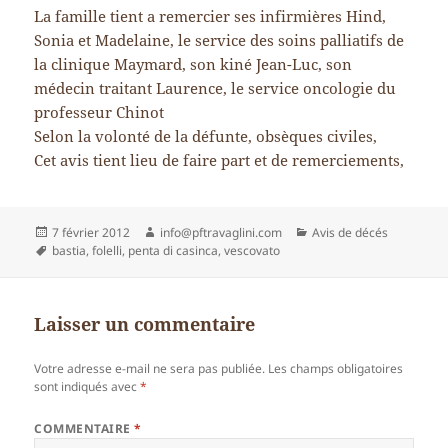
La famille tient a remercier ses infirmières Hind,
Sonia et Madelaine, le service des soins palliatifs de
la clinique Maymard, son kiné Jean-Luc, son
médecin traitant Laurence, le service oncologie du
professeur Chinot
Selon la volonté de la défunte, obsèques civiles,
Cet avis tient lieu de faire part et de remerciements,
Publié
Auteur
Catégories
7 février 2012
info@pftravaglini.com
Avis de décés
le
Mots-
bastia
,
folelli
,
penta di casinca
,
vescovato
clés
Laisser un commentaire
Votre adresse e-mail ne sera pas publiée.
Les champs obligatoires
sont indiqués avec
*
COMMENTAIRE
*