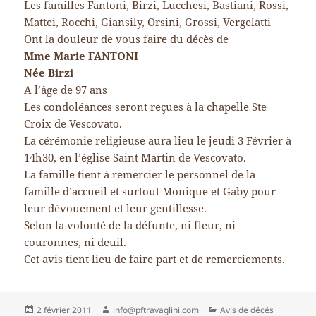
Les familles Fantoni, Birzi, Lucchesi, Bastiani, Rossi,
Mattei, Rocchi, Giansily, Orsini, Grossi, Vergelatti
Ont la douleur de vous faire du décès de
Mme Marie FANTONI
Née Birzi
A l’âge de 97 ans
Les condoléances seront reçues à la chapelle Ste
Croix de Vescovato.
La cérémonie religieuse aura lieu le jeudi 3 Février à
14h30, en l’église Saint Martin de Vescovato.
La famille tient à remercier le personnel de la
famille d’accueil et surtout Monique et Gaby pour
leur dévouement et leur gentillesse.
Selon la volonté de la défunte, ni fleur, ni
couronnes, ni deuil.
Cet avis tient lieu de faire part et de remerciements.
Publié
Auteur
Catégories
2 février 2011
info@pftravaglini.com
Avis de décés