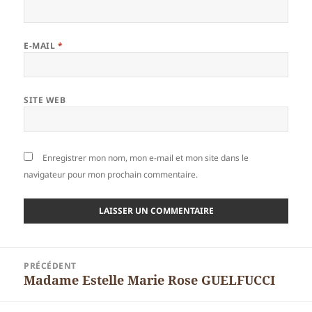
E-MAIL
*
SITE WEB
Enregistrer mon nom, mon e-mail et mon site dans le
navigateur pour mon prochain commentaire.
Navigation
PRÉCÉDENT
de
Madame Estelle Marie Rose GUELFUCCI
Article
l’article
précédent :