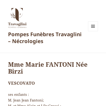
Pompes Funèbres Travaglini
MENU
ET
– Nécrologies
WIDGETS
Mme Marie FANTONI Née
Birzi
VESCOVATO
ses enfants :
M. Jean Jean Fantoni;
M. et Mme Alain et Lily Grossi ;