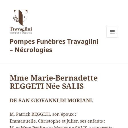
Pompes Funèbres Travaglini
MENU
ET
– Nécrologies
WIDGETS
Mme Marie-Bernadette
REGGETI Née SALIS
DE SAN GIOVANNI DI MORIANI.
M. Patrick REGGETI, son époux ;
Emmanuelle, Christophe et Julien ses enfants :
M. et Mme Paolino et Marianna SALIS, ses parents ;