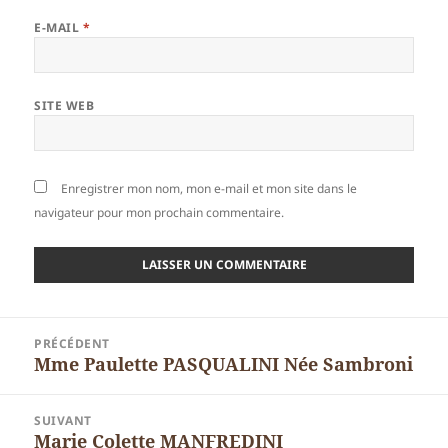
E-MAIL
*
SITE WEB
Enregistrer mon nom, mon e-mail et mon site dans le
navigateur pour mon prochain commentaire.
Navigation
PRÉCÉDENT
de
Mme Paulette PASQUALINI Née Sambroni
Article
l’article
précédent :
SUIVANT
Marie Colette MANFREDINI
Article