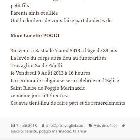
petit fils ;
Parents amis et alliés
Ont la douleur de vous faire part du décès de
Mme Lucette POGGI
Survenu à Bastia le 7 aout 2013 à l’âge de 89 ans
La levée du corps aura lieu au funérarium
Travaglini Za de Folelli
le Vendredi 9 Août 2013 à 16 heures
La cérémonie religieuse sera célébrée en l’Eglise
Saint Blaise de Poggio Marinaccio
ce même jour à 17heures.
Cet avis tient lieu de faire part et de remerciements
Publié
Auteur
Catégories
Mots-
7 août 2013
info@pftravaglini.com
Avis de décés
le
clés
ajaccio
,
cansitu
,
poggio marinaccio
,
talence