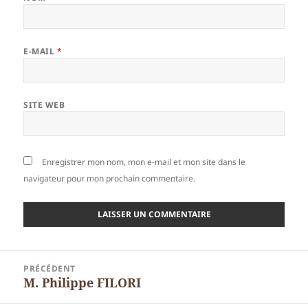
E-MAIL
*
SITE WEB
Enregistrer mon nom, mon e-mail et mon site dans le
navigateur pour mon prochain commentaire.
Navigation
PRÉCÉDENT
de
M. Philippe FILORI
Article
l’article
précédent :