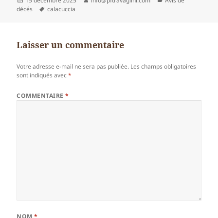
15 décembre 2025
info@pftravaglini.com
Avis de
le
Mots-
décés
calacuccia
clés
Laisser un commentaire
Votre adresse e-mail ne sera pas publiée.
Les champs obligatoires
sont indiqués avec
*
COMMENTAIRE
*
NOM
*