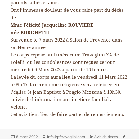
parents, alliés et amis
Ont l’immense douleur de vous faire part du décès
de
Mme Félicité Jacqueline ROUVIERE
née BORGHETT
I
Survenue le 7 mars 2022 à Salon de Provence dans
sa 84ème année
Le corps repose au Funérarium Travaglini ZA de
Folelli, où les condoléances sont reçues ce jour
mercredi 09 Mars 2022 à partir de 15 heures.
La levée du corps aura lieu le vendredi 11 Mars 2022
à 09h45, la cérémonie religieuse sera célébrée en
l’église St Jean Baptiste à Poggio Mezzana à 10h30,
suivie de l inhumation au cimetière familial à
Velone.
Cet avis tient lieu de faire part et de remerciements
Publié
Auteur
Catégories
Mots-
8 mars 2022
info@pftravaglini.com
Avis de décés