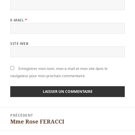
E-MAIL
*
SITE WEB
Enregistrer mon nom, mon e-mail et mon site dans le
navigateur pour mon prochain commentaire.
Navigation
PRÉCÉDENT
de
Mme Rose FERACCI
Article
l’article
précédent :