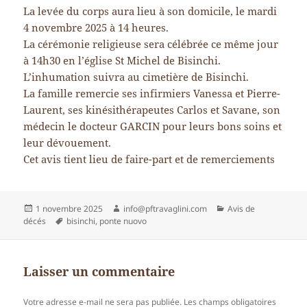
La levée du corps aura lieu à son domicile, le mardi
4 novembre 2025 à 14 heures.
La cérémonie religieuse sera célébrée ce même jour
à 14h30 en l’église St Michel de Bisinchi.
L’inhumation suivra au cimetière de Bisinchi.
La famille remercie ses infirmiers Vanessa et Pierre-
Laurent, ses kinésithérapeutes Carlos et Savane, son
médecin le docteur GARCIN pour leurs bons soins et
leur dévouement.
Cet avis tient lieu de faire-part et de remerciements
Publié
Auteur
Catégories
1 novembre 2025
info@pftravaglini.com
Avis de
le
Mots-
décés
bisinchi
,
ponte nuovo
clés
Laisser un commentaire
Votre adresse e-mail ne sera pas publiée.
Les champs obligatoires