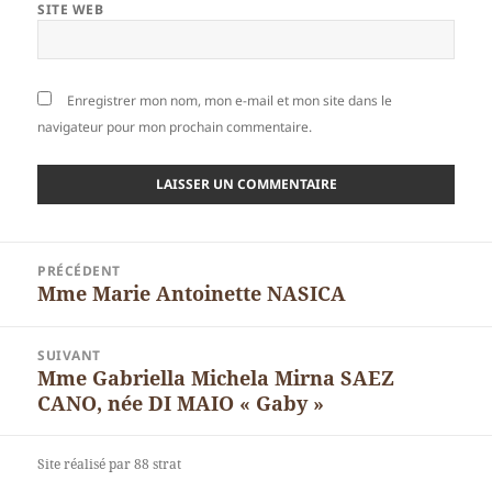
SITE WEB
Enregistrer mon nom, mon e-mail et mon site dans le
navigateur pour mon prochain commentaire.
Navigation
PRÉCÉDENT
de
Mme Marie Antoinette NASICA
Article
l’article
précédent :
SUIVANT
Mme Gabriella Michela Mirna SAEZ
Article
CANO, née DI MAIO « Gaby »
suivant :
Site réalisé par 88 strat