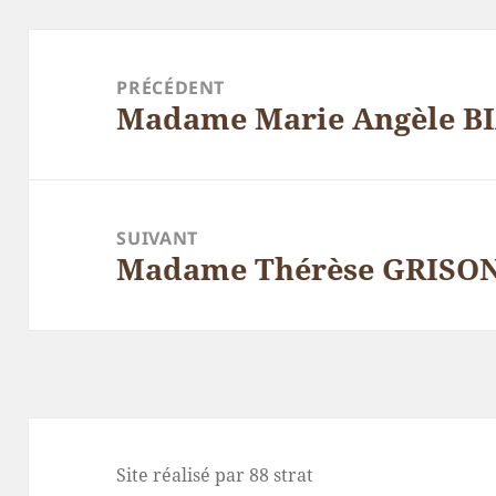
Navigation
de
PRÉCÉDENT
Madame Marie Angèle B
l’article
Article
précédent :
SUIVANT
Madame Thérèse GRISO
Article
suivant :
Site réalisé par 88 strat