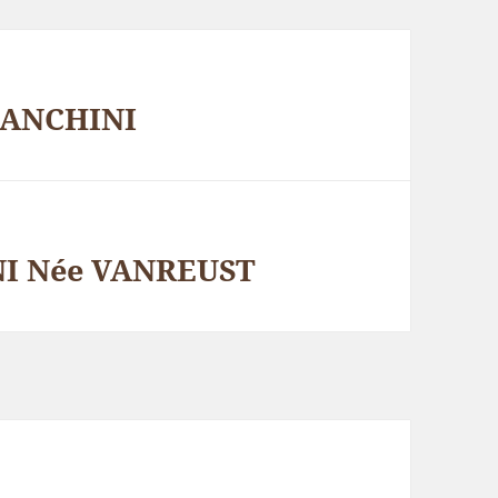
IANCHINI
NI Née VANREUST