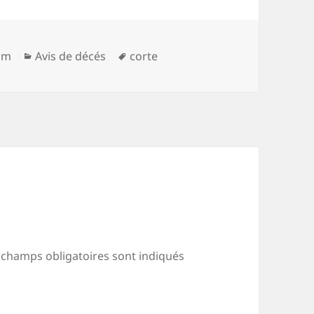
Catégories
Mots-
com
Avis de décés
corte
clés
 champs obligatoires sont indiqués