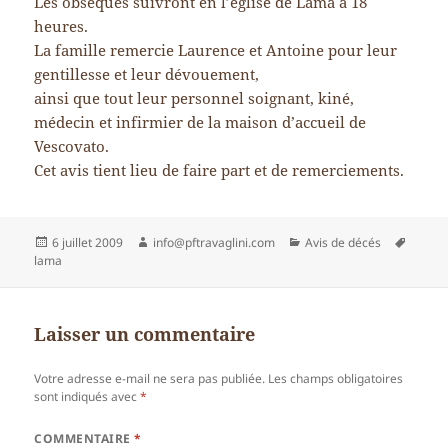
Les obsèques suivront en l’église de Lama à 18
heures.
La famille remercie Laurence et Antoine pour leur
gentillesse et leur dévouement,
ainsi que tout leur personnel soignant, kiné,
médecin et infirmier de la maison d’accueil de
Vescovato.
Cet avis tient lieu de faire part et de remerciements.
Publié
Auteur
Catégories
Mots-
6 juillet 2009
info@pftravaglini.com
Avis de décés
le
clés
lama
Laisser un commentaire
Votre adresse e-mail ne sera pas publiée.
Les champs obligatoires
sont indiqués avec
*
COMMENTAIRE
*