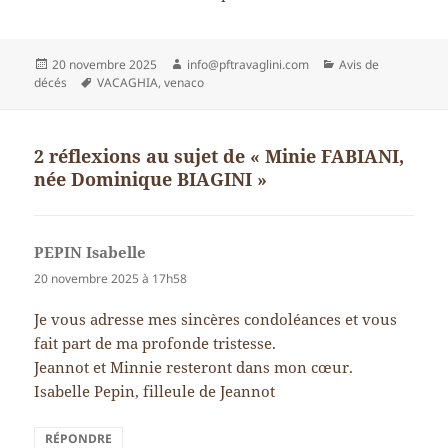
Publié
Auteur
Catégories
20 novembre 2025
info@pftravaglini.com
Avis de
le
Mots-
décés
VACAGHIA
,
venaco
clés
2 réflexions au sujet de « Minie FABIANI,
née Dominique BIAGINI »
PEPIN Isabelle
dit :
20 novembre 2025 à 17h58
Je vous adresse mes sincères condoléances et vous
fait part de ma profonde tristesse.
Jeannot et Minnie resteront dans mon cœur.
Isabelle Pepin, filleule de Jeannot
RÉPONDRE