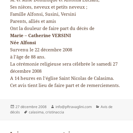
Ses nièces, neveux et petits neveux ;
Famille Alfonsi, Susini, Versini
Parents, alliés et amis
Ont la douleur de faire part du décès de
Marie – Catherine VERSINI
Née Alfonsi
Survenu le 22 décembre 2008
à l’âge de 88 ans.
La cérémonie religieuse sera célébrée le samedi 27
décembre 2008
A 14 heures en l’église Saint Nicolas de Calasima.
Cet avis tient lieu de faire part et de remerciements.
Publié
Auteur
Catégories
27 décembre 2008
info@pftravaglini.com
Avis de
le
Mots-
décés
calasima
,
cristinaccia
clés