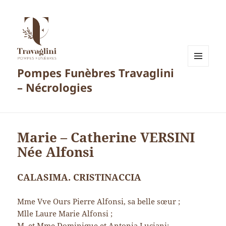
Pompes Funèbres Travaglini
MENU
ET
– Nécrologies
WIDGETS
Marie – Catherine VERSINI
Née Alfonsi
CALASIMA. CRISTINACCIA
Mme Vve Ours Pierre Alfonsi, sa belle sœur ;
Mlle Laure Marie Alfonsi ;
M. et Mme Dominique et Antonia Luciani;