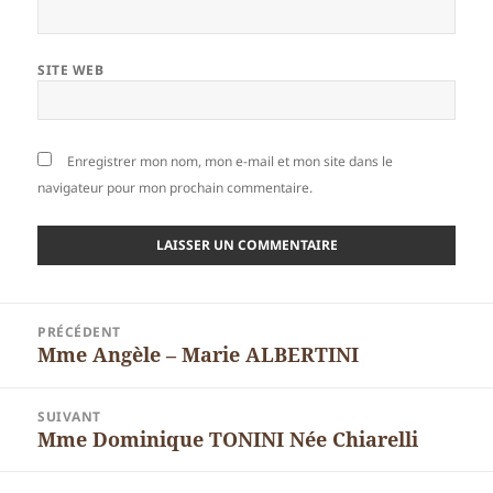
SITE WEB
Enregistrer mon nom, mon e-mail et mon site dans le
navigateur pour mon prochain commentaire.
Navigation
PRÉCÉDENT
de
Mme Angèle – Marie ALBERTINI
Article
l’article
précédent :
SUIVANT
Mme Dominique TONINI Née Chiarelli
Article
suivant :