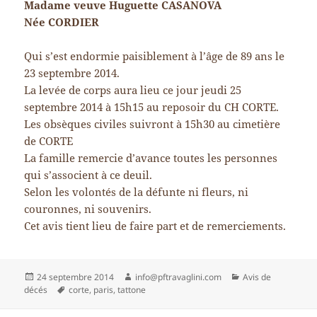
Madame veuve Huguette CASANOVA
Née CORDIER
Qui s’est endormie paisiblement à l’âge de 89 ans le
23 septembre 2014.
La levée de corps aura lieu ce jour jeudi 25
septembre 2014 à 15h15 au reposoir du CH CORTE.
Les obsèques civiles suivront à 15h30 au cimetière
de CORTE
La famille remercie d’avance toutes les personnes
qui s’associent à ce deuil.
Selon les volontés de la défunte ni fleurs, ni
couronnes, ni souvenirs.
Cet avis tient lieu de faire part et de remerciements.
Publié
Auteur
Catégories
24 septembre 2014
info@pftravaglini.com
Avis de
le
Mots-
décés
corte
,
paris
,
tattone
clés