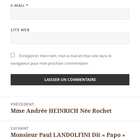
E-MAIL
*
SITE WEB
Enregistrer mon nom, mon e-mail et mon site dans le
navigateur pour mon prochain commentaire.
Navigation
PRÉCÉDENT
de
Mme Andrée HEINRICH Née Rochet
Article
l’article
précédent :
SUIVANT
Monsieur Paul LANDOLFINI Dit « Papo »
Article