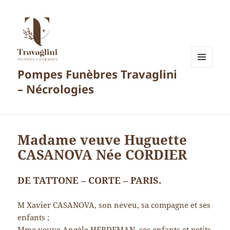
Pompes Funèbres Travaglini
MENU
ET
– Nécrologies
WIDGETS
Madame veuve Huguette
CASANOVA Née CORDIER
DE TATTONE – CORTE – PARIS.
M Xavier CASANOVA, son neveu, sa compagne et ses
enfants ;
Mme veuve Angèle HERDEMAN, ses enfants et petits