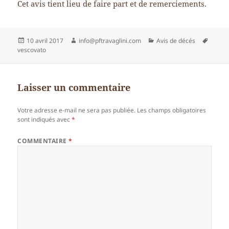
Cet avis tient lieu de faire part et de remerciements.
Publié
Auteur
Catégories
Mots-
10 avril 2017
info@pftravaglini.com
Avis de décés
le
clés
vescovato
Laisser un commentaire
Votre adresse e-mail ne sera pas publiée.
Les champs obligatoires
sont indiqués avec
*
COMMENTAIRE
*