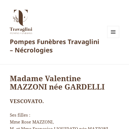
Pompes Funèbres Travaglini
MENU
ET
– Nécrologies
WIDGETS
Madame Valentine
MAZZONI née GARDELLI
VESCOVATO.
Ses filles :
Mme Rose MAZZONI,
M. et Mme Françoise LIQUIDATO née MAZZONI.