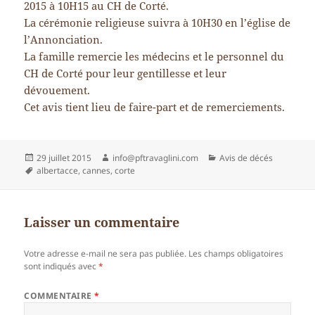
2015 à 10H15 au CH de Corté.
La cérémonie religieuse suivra à 10H30 en l’église de
l’Annonciation.
La famille remercie les médecins et le personnel du
CH de Corté pour leur gentillesse et leur
dévouement.
Cet avis tient lieu de faire-part et de remerciements.
Publié
Auteur
Catégories
29 juillet 2015
info@pftravaglini.com
Avis de décés
le
Mots-
albertacce
,
cannes
,
corte
clés
Laisser un commentaire
Votre adresse e-mail ne sera pas publiée.
Les champs obligatoires
sont indiqués avec
*
COMMENTAIRE
*