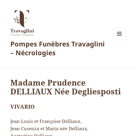
Pompes Funèbres Travaglini
MENU
ET
– Nécrologies
WIDGETS
Madame Prudence
DELLIAUX Née Degliesposti
VIVARIO
Jean Louis et Françoise Delliaux,
Jean Cusenza et Maria née Delliaux,
Augustine Delliaux,