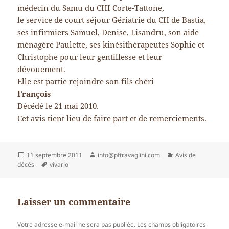
médecin du Samu du CHI Corte-Tattone,
le service de court séjour Gériatrie du CH de Bastia,
ses infirmiers Samuel, Denise, Lisandru, son aide
ménagère Paulette, ses kinésithérapeutes Sophie et
Christophe pour leur gentillesse et leur
dévouement.
Elle est partie rejoindre son fils chéri
François
Décédé le 21 mai 2010.
Cet avis tient lieu de faire part et de remerciements.
Publié
Auteur
Catégories
11 septembre 2011
info@pftravaglini.com
Avis de
le
Mots-
décés
vivario
clés
Laisser un commentaire
Votre adresse e-mail ne sera pas publiée.
Les champs obligatoires