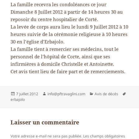
La famille recevra les condoléances ce jour
Dimanche 8 Juillet 2012 à partir de 14 heures 30 au
reposoir du centre hospitalier de Corté.
La levée de corps aura lieu le lundi 9 Juillet 2012 à 10
heures suivie de la cérémonie religieuse à 10 heures
30 en l’église d’Erbajolo.
La famille tient à remercier ses médecins, tout le
personnel de l’hôpital de Corte, ainsi que ses
infirmières à domicile Christelle et Antoinette.
Cet avis tient lieu de faire part et de remerciements.
Publié
Auteur
Catégories
Mots-
7 juillet 2012
info@pftravaglini.com
Avis de décés
le
clés
erbajolo
Laisser un commentaire
Votre adresse e-mail ne sera pas publiée.
Les champs obligatoires