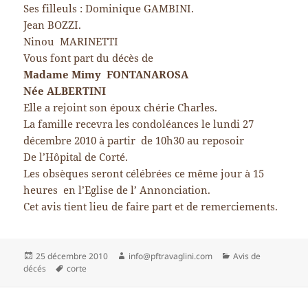
Ses filleuls : Dominique GAMBINI.
Jean BOZZI.
Ninou MARINETTI
Vous font part du décès de
Madame Mimy FONTANAROSA
Née ALBERTINI
Elle a rejoint son époux chérie Charles.
La famille recevra les condoléances le lundi 27
décembre 2010 à partir de 10h30 au reposoir
De l’Hôpital de Corté.
Les obsèques seront célébrées ce même jour à 15
heures en l’Eglise de l’ Annonciation.
Cet avis tient lieu de faire part et de remerciements.
Publié
Auteur
Catégories
25 décembre 2010
info@pftravaglini.com
Avis de
le
Mots-
décés
corte
clés