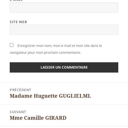
SITE WEB
Enregistrer mon nom, mon e-mail et mon site dans le
navigateur pour mon prochain commentaire.
Navigation
PRÉCÉDENT
de
Madame Huguette GUGLIELMI.
Article
l’article
précédent :
SUIVANT
Mme Camille GIRARD
Article
suivant :