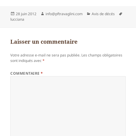
Publié
Auteur
Catégories
Mots-
28 juin 2012
info@pftravaglini.com
Avis de décés
le
clés
lucciana
Laisser un commentaire
Votre adresse e-mail ne sera pas publiée.
Les champs obligatoires
sont indiqués avec
*
COMMENTAIRE
*