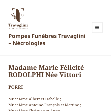
Pompes Funèbres Travaglini
MENU
ET
– Nécrologies
WIDGETS
Madame Marie Félicité
RODOLPHI Née Vittori
PORRI
Mr et Mme Albert et Isabelle ;
Mr et Mme Antoine-François et Martine ;
Mr et Mme Christian et Anne