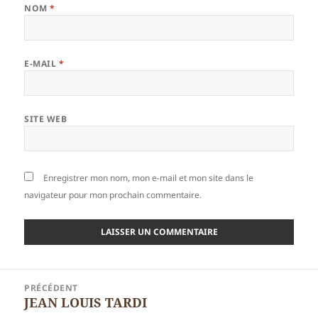
NOM
*
E-MAIL
*
SITE WEB
Enregistrer mon nom, mon e-mail et mon site dans le
navigateur pour mon prochain commentaire.
Navigation
PRÉCÉDENT
de
JEAN LOUIS TARDI
Article
l’article