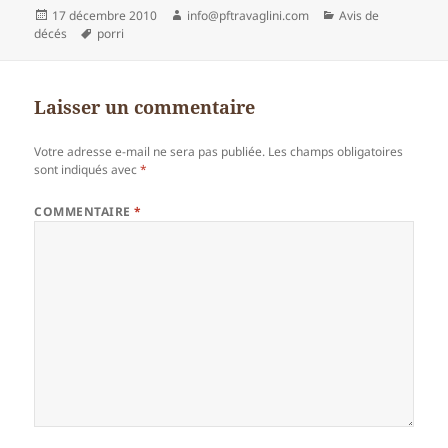
Publié
Auteur
Catégories
17 décembre 2010
info@pftravaglini.com
Avis de
le
Mots-
décés
porri
clés
Laisser un commentaire
Votre adresse e-mail ne sera pas publiée.
Les champs obligatoires
sont indiqués avec
*
COMMENTAIRE
*