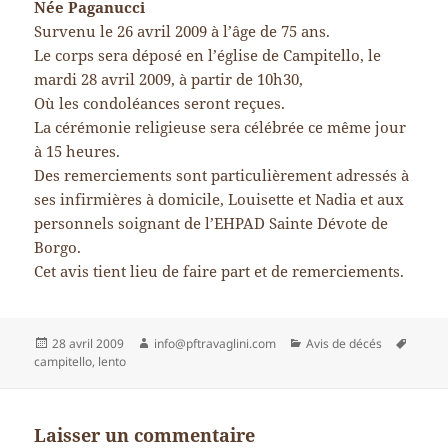
Née Paganucci
Survenu le 26 avril 2009 à l’âge de 75 ans.
Le corps sera déposé en l’église de Campitello, le
mardi 28 avril 2009, à partir de 10h30,
Où les condoléances seront reçues.
La cérémonie religieuse sera célébrée ce même jour
à 15 heures.
Des remerciements sont particulièrement adressés à
ses infirmières à domicile, Louisette et Nadia et aux
personnels soignant de l’EHPAD Sainte Dévote de
Borgo.
Cet avis tient lieu de faire part et de remerciements.
Publié
Auteur
Catégories
Mots-
28 avril 2009
info@pftravaglini.com
Avis de décés
le
clés
campitello
,
lento
Laisser un commentaire