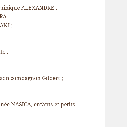
ominique ALEXANDRE ;
RA ;
ANI ;
te ;
son compagnon Gilbert ;
e NASICA, enfants et petits