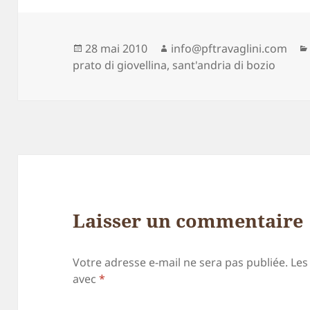
Publié
Auteur
28 mai 2010
info@pftravaglini.com
le
prato di giovellina
,
sant'andria di bozio
Laisser un commentaire
Votre adresse e-mail ne sera pas publiée.
Les
avec
*