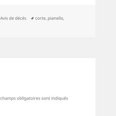
Catégories
Mots-
Avis de décés
corte
,
pianello
,
clés
 champs obligatoires sont indiqués