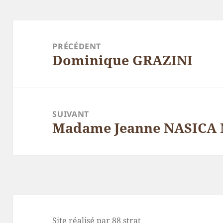
Navigation
de
PRÉCÉDENT
Dominique GRAZINI
l’article
Article
précédent :
SUIVANT
Madame Jeanne NASICA 
Article
suivant :
Site réalisé par 88 strat