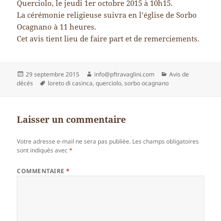
Querciolo, le jeudi 1er octobre 2015 à 10h15.
La cérémonie religieuse suivra en l’église de Sorbo
Ocagnano à 11 heures.
Cet avis tient lieu de faire part et de remerciements.
Publié
Auteur
Catégories
29 septembre 2015
info@pftravaglini.com
Avis de
le
Mots-
décés
loreto di casinca
,
querciolo
,
sorbo ocagnano
clés
Laisser un commentaire
Votre adresse e-mail ne sera pas publiée.
Les champs obligatoires
sont indiqués avec
*
COMMENTAIRE
*