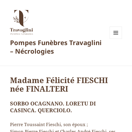
Pompes Funèbres Travaglini
MENU
ET
– Nécrologies
WIDGETS
Madame Félicité FIESCHI
née FINALTERI
SORBO OCAGNANO. LORETU DI
CASINCA. QUERCIOLO.
Pierre Toussaint Fieschi, son époux ;
Simon Pierre Fieschi et Charles André Fieschi, ses