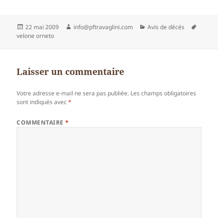
Publié
Auteur
Catégories
Mots-
22 mai 2009
info@pftravaglini.com
Avis de décés
le
clés
velone orneto
Laisser un commentaire
Votre adresse e-mail ne sera pas publiée.
Les champs obligatoires
sont indiqués avec
*
COMMENTAIRE
*