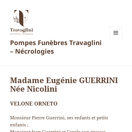
Pompes Funèbres Travaglini
MENU
ET
– Nécrologies
WIDGETS
Madame Eugénie GUERRINI
Née Nicolini
VELONE ORNETO
Monsieur Pierre Guerrini, ses enfants et petits
enfants ;
Monsieur Jean Guerrini et Carole son épouse,