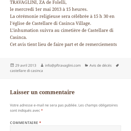
TRAVAGLINI, ZA de Folelli,
le mercredi 1er mai 2013 à 15 heures.
La cérémonie religieuse sera célébrée à 15 h 30 en
l’église de Castellare di Casinca Village.
L’inhumation suivra au cimetière de Castellare di
Casinca.
Cet avis tient lieu de faire part et de remerciements
Publié
Auteur
Catégories
Mots-
29 avril 2013
info@pftravaglini.com
Avis de décés
le
clés
castellare di casinca
Laisser un commentaire
Votre adresse e-mail ne sera pas publiée.
Les champs obligatoires
sont indiqués avec
*
COMMENTAIRE
*