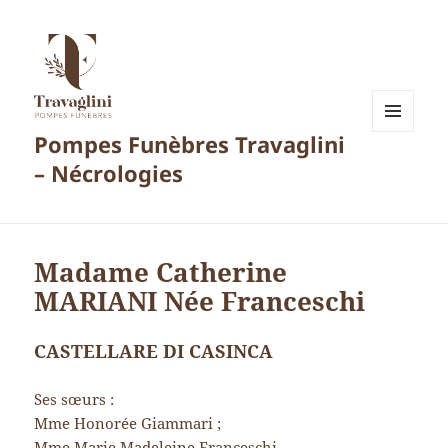
Pompes Funèbres Travaglini
MENU
ET
– Nécrologies
WIDGETS
Madame Catherine
MARIANI Née Franceschi
CASTELLARE DI CASINCA
Ses sœurs :
Mme Honorée Giammari ;
Mme Marie Madeleine Franceschi.