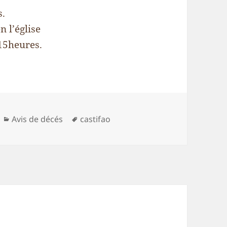
s.
n l’église
 15heures.
Catégories
Mots-
Avis de décés
castifao
clés