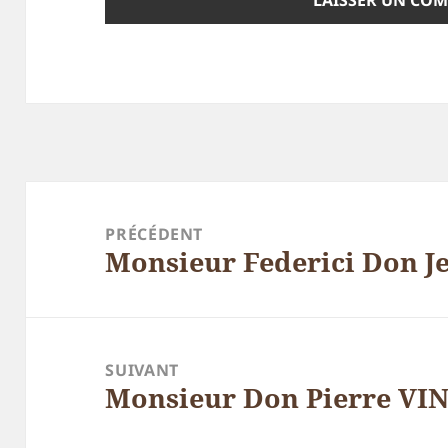
Navigation
de
PRÉCÉDENT
Monsieur Federici Don Je
l’article
Article
précédent :
SUIVANT
Monsieur Don Pierre V
Article
suivant :