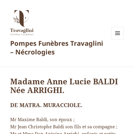
Pompes Funèbres Travaglini
MENU
ET
– Nécrologies
WIDGETS
Madame Anne Lucie BALDI
Née ARRIGHI.
DE MATRA. MURACCIOLE.
Mr Maxime Baldi, son époux ;
Mr Jean Christophe Baldi son fils et sa compagne ;
Mr et Mme Don Antoine Arrighi, enfants et petits