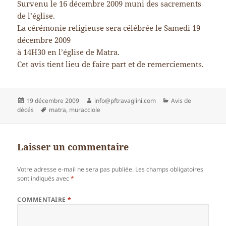
Survenu le 16 décembre 2009 muni des sacrements
de l’église.
La cérémonie religieuse sera célébrée le Samedi 19
décembre 2009
à 14H30 en l’église de Matra.
Cet avis tient lieu de faire part et de remerciements.
Publié
Auteur
Catégories
19 décembre 2009
info@pftravaglini.com
Avis de
le
Mots-
décés
matra
,
muracciole
clés
Laisser un commentaire
Votre adresse e-mail ne sera pas publiée.
Les champs obligatoires
sont indiqués avec
*
COMMENTAIRE
*