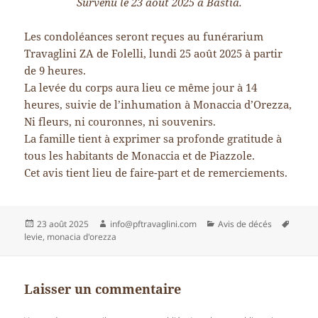
Survenu le 23 août 2025 à Bastia.
Les condoléances seront reçues au funérarium
Travaglini ZA de Folelli, lundi 25 août 2025 à partir
de 9 heures.
La levée du corps aura lieu ce même jour à 14
heures, suivie de l’inhumation à Monaccia d’Orezza,
Ni fleurs, ni couronnes, ni souvenirs.
La famille tient à exprimer sa profonde gratitude à
tous les habitants de Monaccia et de Piazzole.
Cet avis tient lieu de faire-part et de remerciements.
Publié
Auteur
Catégories
Mots-
23 août 2025
info@pftravaglini.com
Avis de décés
le
clés
levie
,
monacia d'orezza
Laisser un commentaire