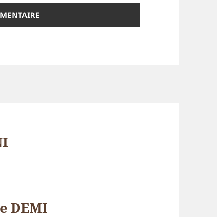
NI
ée DEMI