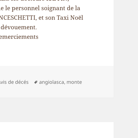
 le personnel soignant de la
NCESCHETTI, et son Taxi Noël
r dévouement.
e remerciements
atégories
Mots-
Avis de décés
angiolasca
,
monte
clés