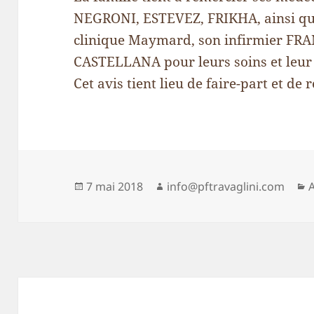
NEGRONI, ESTEVEZ, FRIKHA, ainsi que
clinique Maymard, son infirmier FRA
CASTELLANA pour leurs soins et leu
Cet avis tient lieu de faire-part et d
Publié
Auteur
C
7 mai 2018
info@pftravaglini.com
le