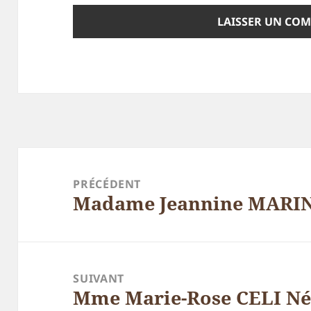
Navigation
de
PRÉCÉDENT
Madame Jeannine MARI
l’article
Article
précédent :
SUIVANT
Mme Marie-Rose CELI N
Article