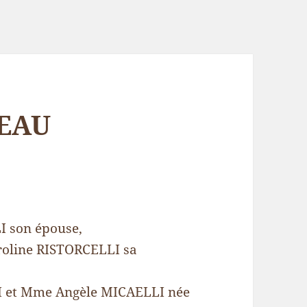
REAU
 son épouse,
aroline RISTORCELLI sa
LI et Mme Angèle MICAELLI née