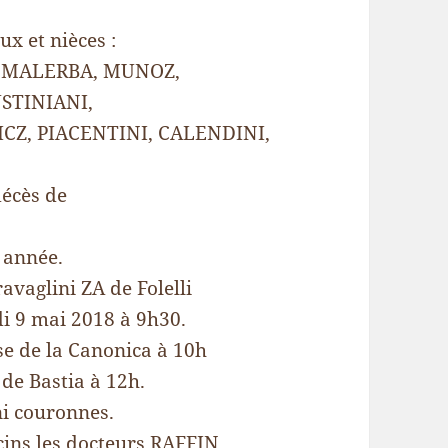
ux et nièces :
, MALERBA, MUNOZ,
USTINIANI,
Z, PIACENTINI, CALENDINI,
décès de
 année.
vaglini ZA de Folelli
di 9 mai 2018 à 9h30.
se de la Canonica à 10h
de Bastia à 12h.
 ni couronnes.
cins les docteurs RAFFIN,