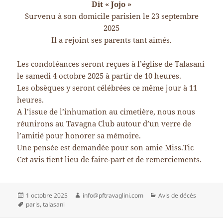
Dit « Jojo »
Survenu à son domicile parisien le 23 septembre
2025
Il a rejoint ses parents tant aimés.
Les condoléances seront reçues à l’église de Talasani
le samedi 4 octobre 2025 à partir de 10 heures.
Les obsèques y seront célébrées ce même jour à 11
heures.
A l’issue de l’inhumation au cimetière, nous nous
réunirons au Tavagna Club autour d’un verre de
l’amitié pour honorer sa mémoire.
Une pensée est demandée pour son amie Miss.Tic
Cet avis tient lieu de faire-part et de remerciements.
Publié
Auteur
Catégories
1 octobre 2025
info@pftravaglini.com
Avis de décés
le
Mots-
paris
,
talasani
clés