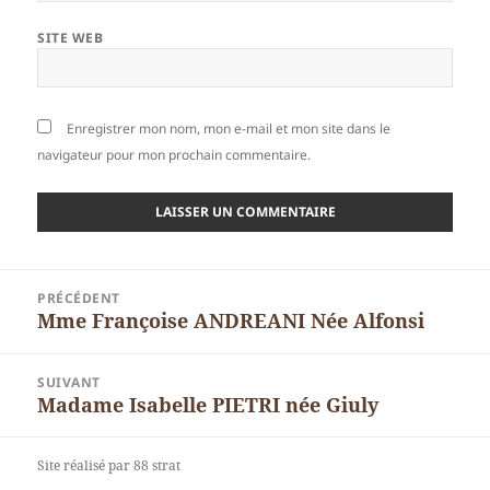
SITE WEB
Enregistrer mon nom, mon e-mail et mon site dans le
navigateur pour mon prochain commentaire.
Navigation
PRÉCÉDENT
de
Mme Françoise ANDREANI Née Alfonsi
Article
l’article
précédent :
SUIVANT
Madame Isabelle PIETRI née Giuly
Article
suivant :
Site réalisé par 88 strat