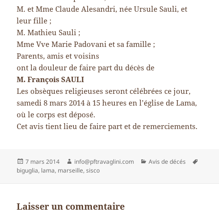
M. et Mme Claude Alesandri, née Ursule Sauli, et
leur fille ;
M. Mathieu Sauli ;
Mme Vve Marie Padovani et sa famille ;
Parents, amis et voisins
ont la douleur de faire part du décès de
M. François SAULI
Les obsèques religieuses seront célébrées ce jour,
samedi 8 mars 2014 à 15 heures en l’église de Lama,
où le corps est déposé.
Cet avis tient lieu de faire part et de remerciements.
Publié
Auteur
Catégories
Mots-
7 mars 2014
info@pftravaglini.com
Avis de décés
le
clés
biguglia
,
lama
,
marseille
,
sisco
Laisser un commentaire