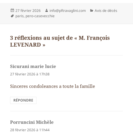
Publié
Auteur
Catégories
27 février 2026
info@pftravaglini.com
Avis de décés
le
Mots-
paris
,
pero-casevecchie
clés
3 réflexions au sujet de « M. François
LEVENARD »
Sicurani marie lucie
dit :
27 février 2026 à 17h38
Sinceres condoleances a toute la famille
RÉPONDRE
Porruncini Michèle
dit :
28 février 2026 à 11h44