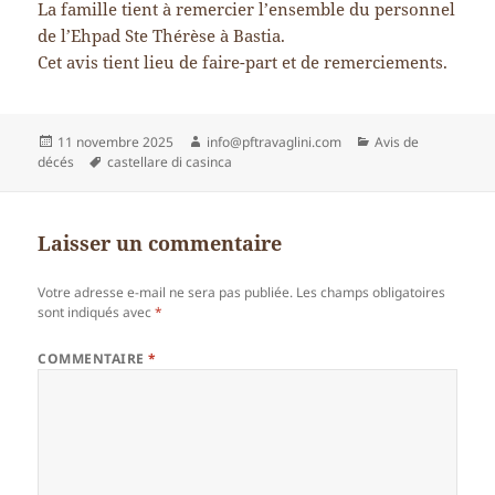
La famille tient à remercier l’ensemble du personnel
de l’Ehpad Ste Thérèse à Bastia.
Cet avis tient lieu de faire-part et de remerciements.
Publié
Auteur
Catégories
11 novembre 2025
info@pftravaglini.com
Avis de
le
Mots-
décés
castellare di casinca
clés
Laisser un commentaire
Votre adresse e-mail ne sera pas publiée.
Les champs obligatoires
sont indiqués avec
*
COMMENTAIRE
*