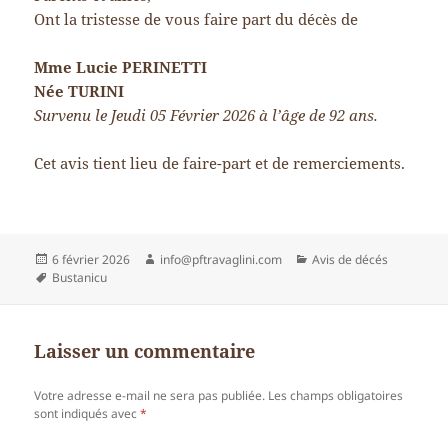
Ont la tristesse de vous faire part du décès de
Mme Lucie PERINETTI
Née TURINI
Survenu le Jeudi 05 Février 2026 à l’âge de 92 ans.
Cet avis tient lieu de faire-part et de remerciements.
Publié
Auteur
Catégories
6 février 2026
info@pftravaglini.com
Avis de décés
le
Mots-
Bustanicu
clés
Laisser un commentaire
Votre adresse e-mail ne sera pas publiée.
Les champs obligatoires
sont indiqués avec
*