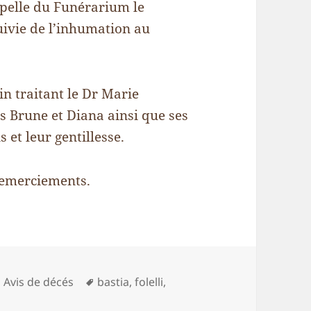
pelle du Funérarium le
uivie de l’inhumation au
in traitant le Dr Marie
s Brune et Diana ainsi que ses
 et leur gentillesse.
 remerciements.
Catégories
Mots-
Avis de décés
bastia
,
folelli
,
clés