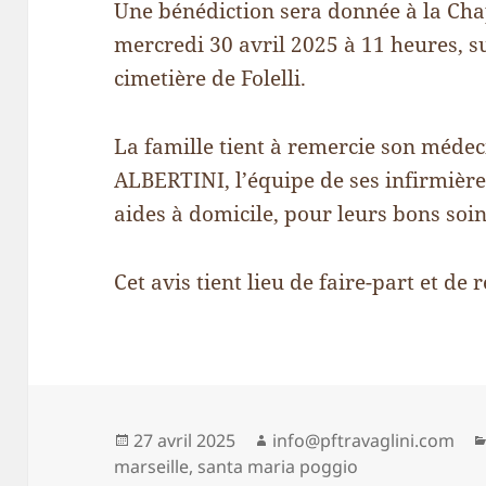
Une bénédiction sera donnée à la Cha
mercredi 30 avril 2025 à 11 heures, s
cimetière de Folelli.
La famille tient à remercie son médec
ALBERTINI, l’équipe de ses infirmière
aides à domicile, pour leurs bons soins
Cet avis tient lieu de faire-part et de
Publié
Auteur
27 avril 2025
info@pftravaglini.com
le
marseille
,
santa maria poggio