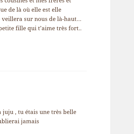
s cousines et mes frères et
 de là où elle est elle
e veillera sur nous de là-haut…
ite fille qui t’aime très fort..
juju , tu étais une très belle
ublierai jamais