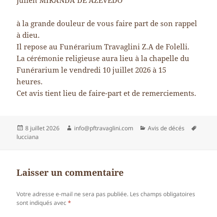
Julien MIRANDA DE AZEVEDO
à la grande douleur de vous faire part de son rappel
à dieu.
Il repose au Funérarium Travaglini Z.A de Folelli.
La cérémonie religieuse aura lieu à la chapelle du
Funérarium le vendredi 10 juillet 2026 à 15
heures.
Cet avis tient lieu de faire-part et de remerciements.
Publié
Auteur
Catégories
Mots-
8 juillet 2026
info@pftravaglini.com
Avis de décés
le
clés
lucciana
Laisser un commentaire
Votre adresse e-mail ne sera pas publiée.
Les champs obligatoires
sont indiqués avec
*