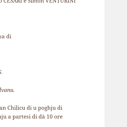
Do CESARI è Simon VENTURINI
sa di
6.
ilvanu.
san Chilicu di u poghju di
ju a partesi di dà 10 ore