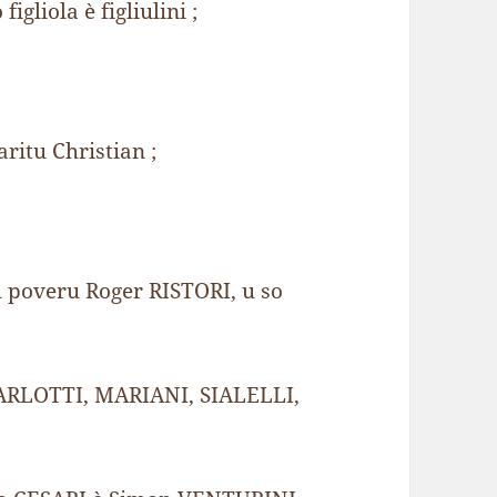
gliola è figliulini ;
itu Christian ;
 di u poveru Roger RISTORI, u so
, CARLOTTI, MARIANI, SIALELLI,