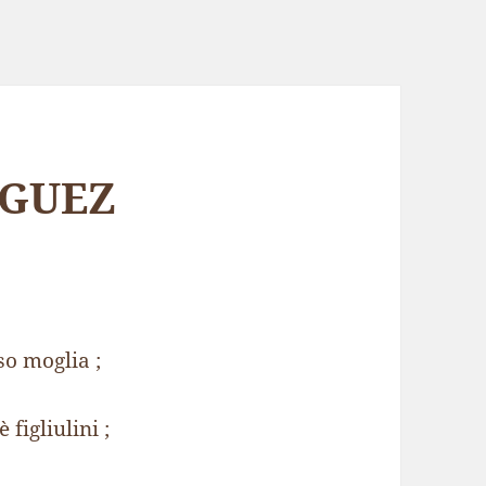
IGUEZ
o moglia ;
 figliulini ;