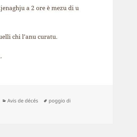
hjenaghju a 2 ore è mezu di u
elli chi l’anu curatu.
.
Catégories
Mots-
Avis de décés
poggio di
clés