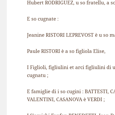
Hubert RODRIGUEZ, u so fratellu, a so fi
E so cugnate :
Jeanine RISTORI LEPREVOST è u so mar
Paule RISTORI è a so figliola Elise,
I Figlioli, figliulini et arci figliulini
cugnatu ;
E famiglie di i so cugini : BATTESTI
VALENTINI, CASANOVA è VERDI ;