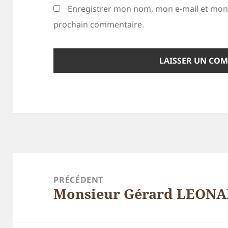
Enregistrer mon nom, mon e-mail et mon 
prochain commentaire.
Navigation
de
PRÉCÉDENT
Monsieur Gérard LEONA
l’article
Article
précédent :