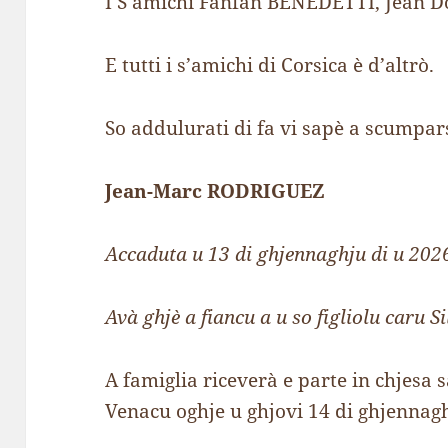
I S’amichi Fanfan BENEDETTI, Jean 
E tutti i s’amichi di Corsica è d’altrò.
So addulurati di fa vi sapè a scumpar
Jean-Marc RODRIGUEZ
Accaduta u 13 di ghjennaghju di u 202
Avà ghjè a fiancu a u so figliolu caru S
A famiglia riceverà e parte in chjesa 
Venacu oghje u ghjovi 14 di ghjennagh