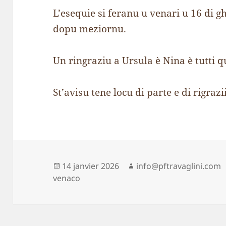
L’esequie si feranu u venari u 16 di g
dopu meziornu.
Un ringraziu a Ursula è Nina è tutti qu
St’avisu tene locu di parte e di rigrazii
Publié
Auteur
14 janvier 2026
info@pftravaglini.com
le
venaco