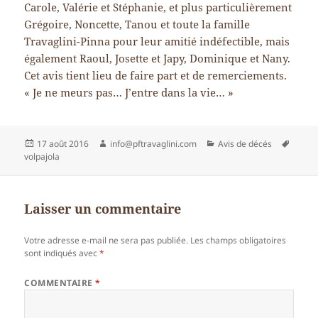
Carole, Valérie et Stéphanie, et plus particulièrement
Grégoire, Noncette, Tanou et toute la famille
Travaglini-Pinna pour leur amitié indéfectible, mais
également Raoul, Josette et Japy, Dominique et Nany.
Cet avis tient lieu de faire part et de remerciements.
« Je ne meurs pas… J’entre dans la vie… »
Publié
Auteur
Catégories
Mots-
17 août 2016
info@pftravaglini.com
Avis de décés
le
clés
volpajola
Laisser un commentaire
Votre adresse e-mail ne sera pas publiée.
Les champs obligatoires
sont indiqués avec
*
COMMENTAIRE
*