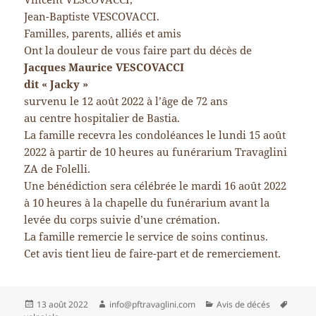
Jean-Baptiste VESCOVACCI.
Familles, parents, alliés et amis
Ont la douleur de vous faire part du décès de
Jacques Maurice VESCOVACCI
dit « Jacky »
survenu le 12 août 2022 à l’âge de 72 ans
au centre hospitalier de Bastia.
La famille recevra les condoléances le lundi 15 août
2022 à partir de 10 heures au funérarium Travaglini
ZA de Folelli.
Une bénédiction sera célébrée le mardi 16 août 2022
à 10 heures à la chapelle du funérarium avant la
levée du corps suivie d’une crémation.
La famille remercie le service de soins continus.
Cet avis tient lieu de faire-part et de remerciement.
Publié
Auteur
Catégories
Mots-
13 août 2022
info@pftravaglini.com
Avis de décés