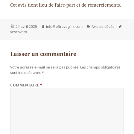
Cet avis tient lieu de faire-part et de remerciements.
Publié
Auteur
Catégories
Mots-
24 avril 2025
info@pftravaglini.com
Avis de décés
le
clés
vescovato
Laisser un commentaire
Votre adresse e-mail ne sera pas publiée.
Les champs obligatoires
sont indiqués avec
*
COMMENTAIRE
*