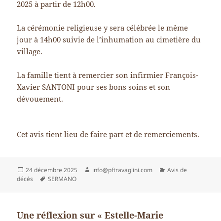
2025 à partir de 12h00.
La cérémonie religieuse y sera célébrée le même
jour à 14h00 suivie de l’inhumation au cimetière du
village.
La famille tient à remercier son infirmier François-
Xavier SANTONI pour ses bons soins et son
dévouement.
Cet avis tient lieu de faire part et de remerciements.
Publié
Auteur
Catégories
24 décembre 2025
info@pftravaglini.com
Avis de
le
Mots-
décés
SERMANO
clés
Une réflexion sur « Estelle-Marie