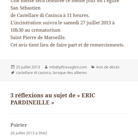
Une messe sera célébrée ce même jour en l’église
San Sébastien
de Castellare di Casinca à 11 heures.
L’incinération suivra le samedi 27 juillet 2013 à
10h30 au crématorium
Saint Pierre de Marseille.
Cet avis tient lieu de faire part et de remerciements.
Publié
Auteur
Catégories
25 juillet 2013
info@pftravaglini.com
Avis de décés
le
Mots-
castellare di casinca
,
laroque des alberes
clés
3 réflexions au sujet de « ERIC
PARDINEILLE »
Poirier
dit :
26 juillet 2013 à 9h42