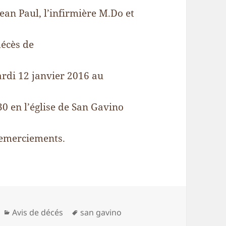
ean Paul, l’infirmière M.Do et
décès de
ardi 12 janvier 2016 au
0 en l’église de San Gavino
 remerciements.
Catégories
Mots-
Avis de décés
san gavino
clés