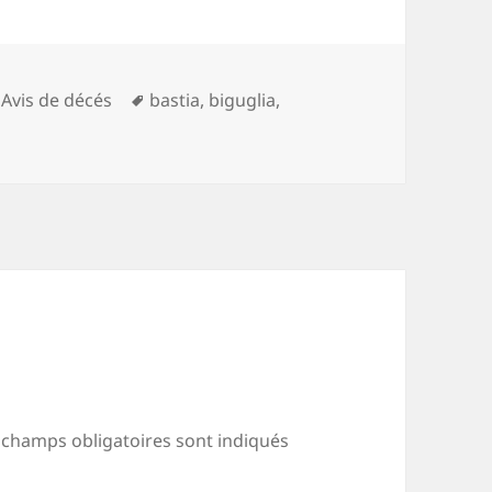
Catégories
Mots-
Avis de décés
bastia
,
biguglia
,
clés
 champs obligatoires sont indiqués