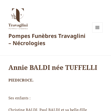
Pompes Funèbres Travaglini
MENU
ET
– Nécrologies
WIDGETS
Annie BALDI née TUFFELLI
PIEDICROCE.
Ses enfants :
Christine BALDI, Paul BALDI et sa belle-fille