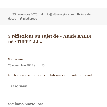
Publié
Auteur
Catégories
23 novembre 2025
info@pftravaglini.com
Avis de
le
Mots-
décés
piedicroce
clés
3 réflexions au sujet de « Annie BALDI
née TUFFELLI »
Sicurani
dit :
23 novembre 2025 à 14h55
toutes mes sinceres condoleances a toute la famille.
RÉPONDRE
Siciliano Marie José
dit :